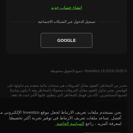
انشاء حساب جديد
تسجيل الدخول عبر الشبكات الاجتماعية
GOOGLE
© 2019-2026 Investizo 18+ جميع الحقوق محفوظة
تحذير من المخاطر: العقود مقابل الفروقات هي منتجات مالية معقدة يتم تداولها على
الهامش. يعتبر تداول العقود مقابل الفروقات محفوفًا بالمخاطر وقد لا يكون مناسبًا
لجميع المستثمرين. تأكد من فهمك للمخاطر التي ينطوي عليها الأمر حيث قد تفقد
كل رأس المال المستثمر
نحن نستخدم ملفات تعريف الارتباط لجعل موقع Investizo الإلكتروني مكانًا
Investizo LTD. لا تقدم الخدمة للمقيمين في بلدان المنطقة الاقتصادية الأوروبية و
أفضل. تساعد ملفات تعريف الارتباط في توفير تجربة أكثر تخصيصًا.
أستراليا, إسرائيل, اليابان, الإمارات العربية المتحدة, الولايات المتحدة وبعض البلدان
لمعرفة المزيد ، راجع
السياسة الخاصة
.
الأخرى.