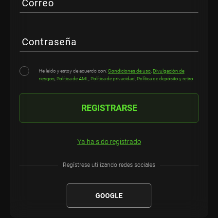
Correo
Contraseña
He leído y estoy de acuerdo con:
Condiciones de uso
,
Divulgación de
riesgos
,
Política de AML
,
Política de privacidad
,
Política de depósito y retiro
REGISTRARSE
Ya ha sido registrado
Regístrese utilizando redes sociales
GOOGLE