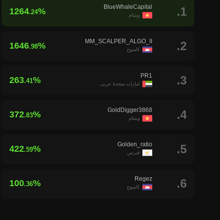
BlueWhaleCapital
1.
1264
%
.24
ویتنام
MM_SCALPER_ALGO_II
2.
1646
%
.98
کامبوج
PR1
3.
263
%
.41
امارات متحدهٔ عربی
GoldDigger3868
4.
372
%
.83
ویتنام
Golden_ratio
5.
422
%
.59
قبرس
Regez
6.
100
%
.36
کامبوج