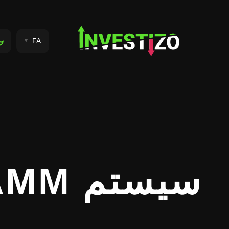
FA
سیستم PAMM