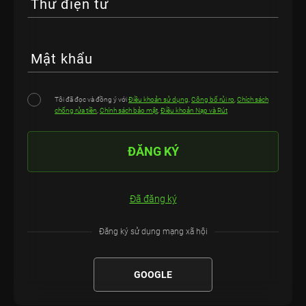
Thư điện tử
Mật khẩu
Tôi đã đọc và đồng ý với
Điều khoản sử dụng
,
Công bố rủi ro
,
Chích sách
chống rửa tiền
,
Chính sách bảo mật
,
Điều khoản Nạp và Rút
ĐĂNG KÝ
Đã đăng ký
Đăng ký sử dụng mạng xã hội
GOOGLE