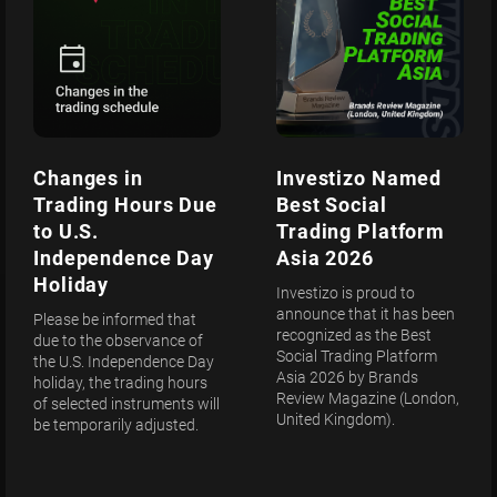
Changes in
Investizo Named
Trading Hours Due
Best Social
to U.S.
Trading Platform
Independence Day
Asia 2026
Holiday
Investizo is proud to
announce that it has been
Please be informed that
recognized as the Best
due to the observance of
Social Trading Platform
the U.S. Independence Day
Asia 2026 by Brands
holiday, the trading hours
Review Magazine (London,
of selected instruments will
United Kingdom).
be temporarily adjusted.