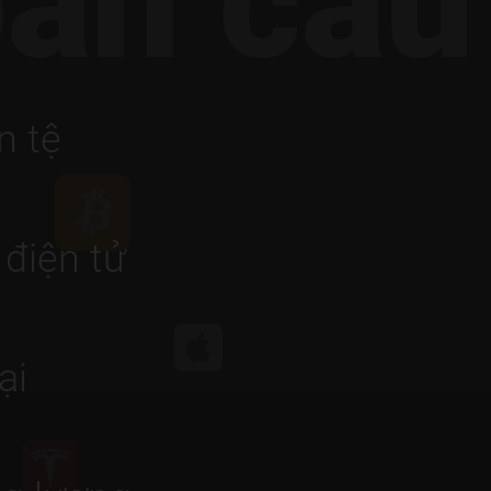
oàn cầu
n tệ
 điện tử
ại