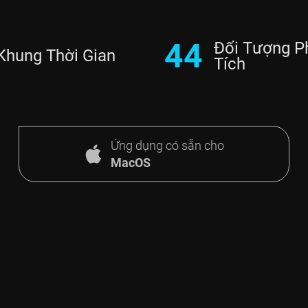
44
Đối Tượng P
Khung Thời Gian
Tích
Ứng dụng có sẵn cho
MacOS