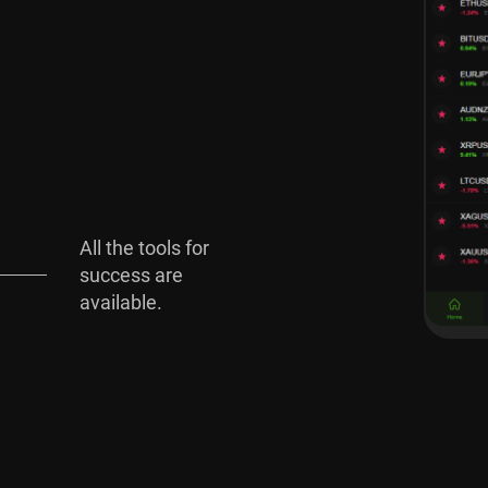
ll the tools for
uccess are
vailable.