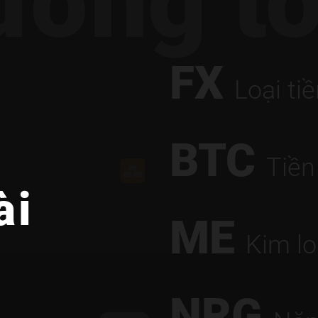
rường t
FX
Loại tiề
BTC
Tiền
ài
ME
Kim lo
NRG