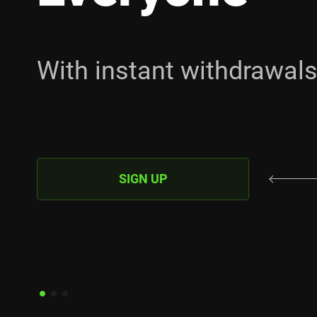
ith instant withdrawals
A
SIGN UP
s
a