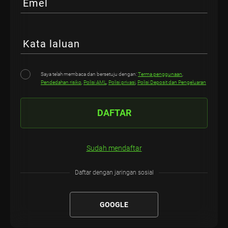
Emel
Kata laluan
Saya telah membaca dan bersetuju dengan:
Terma penggunaan
,
Pendedahan risiko
,
Polisi AML
,
Polisi privasi
,
Polisi Deposit dan Pengeluaran
DAFTAR
Sudah mendaftar
Daftar dengan jaringan sosial
GOOGLE