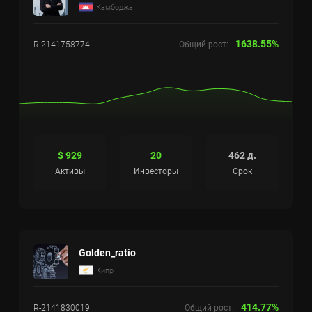
Камбоджа
1638.55%
R-2141758774
Общий рост:
$ 929
20
462 д.
Активы
Инвесторы
Срок
Golden_ratio
Кипр
414.77%
R-2141830019
Общий рост: