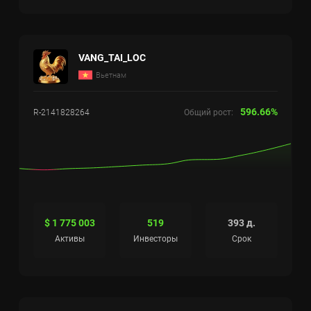
VANG_TAI_LOC
Вьетнам
596.66%
R-2141828264
Общий рост:
$ 1 775 003
519
393 д.
Активы
Инвесторы
Срок