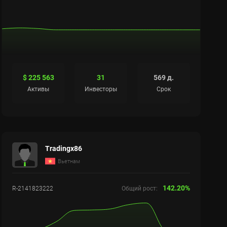
$ 225 563
31
569 д.
Активы
Инвесторы
Срок
Tradingx86
Вьетнам
142.20%
R-2141823222
Общий рост: