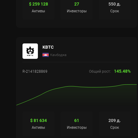
$ 259 128
27
550 д.
Активы
Инвесторы
Срок
KBTC
Камбоджа
145.48%
R-2141828869
Общий рост:
$ 81 634
61
209 д.
Активы
Инвесторы
Срок