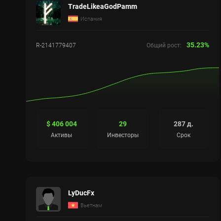
TradeLikeaGodPamm
Испания
35.23%
R-2141779407
Общий рост:
$ 406 004
29
287 д.
Активы
Инвесторы
Срок
LyDucFx
Вьетнам