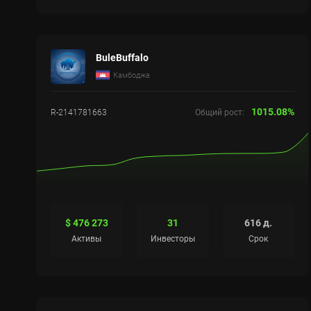
BuleBuffalo
Камбоджа
1015.08%
R-2141781663
Общий рост:
$ 476 273
31
616 д.
Активы
Инвесторы
Срок