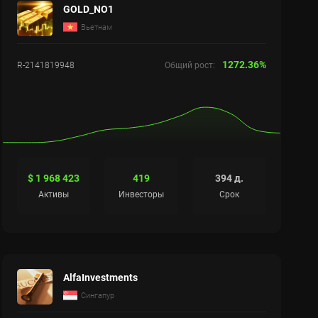
GOLD_NO1
Вьетнам
1272.36%
R-2141819948
Общий рост:
$ 1 968 423
419
394 д.
Активы
Инвесторы
Срок
AlfaInvestments
Сингапур