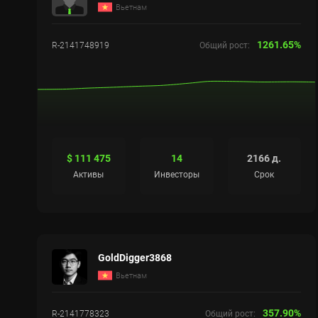
Вьетнам
Страна
---
1261.65%
R-2141748919
Общий рост:
ПРИМЕНИТЬ
218
Найдено совпадение
$ 111 475
14
2166 д.
Активы
Инвесторы
Срок
GoldDigger3868
Вьетнам
357.90%
R-2141778323
Общий рост: