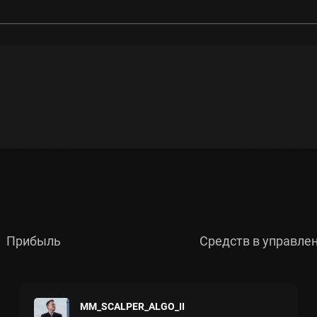
Ежемесячный рост, %
−
Прибыль
Средств в управле
Инвесторы
−
MM_SCALPER_ALGO_II