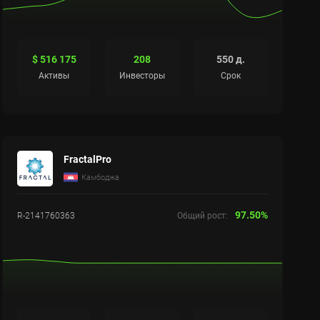
$ 516 175
208
550 д.
Активы
Инвесторы
Срок
FractalPro
Камбоджа
97.50%
R-2141760363
Общий рост: