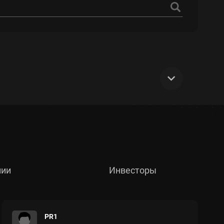
Макс. просадка, %
−
нии
Инвесторы
Срок дней
−
PR1