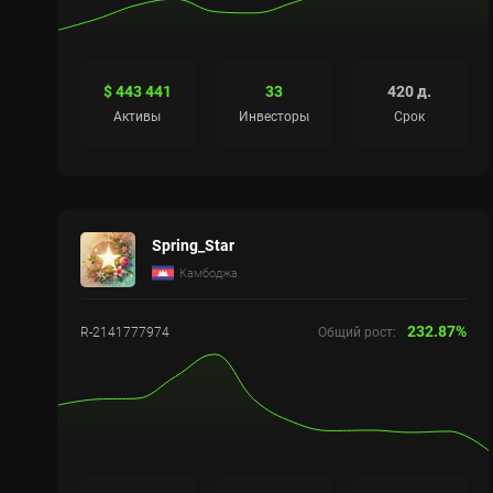
$ 443 441
33
420 д.
Активы
Инвесторы
Срок
Spring_Star
Камбоджа
232.87%
R-2141777974
Общий рост: