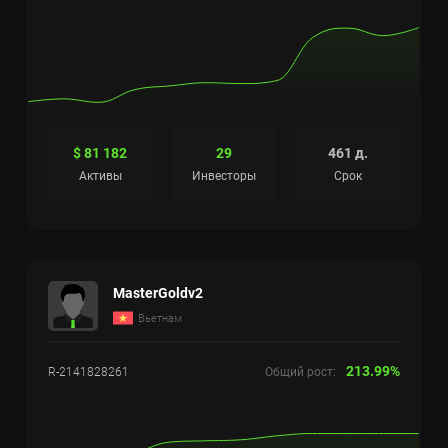
$ 81 182
29
461 д.
Активы
Инвесторы
Срок
MasterGoldv2
Вьетнам
213.99%
R-2141828261
Общий рост: