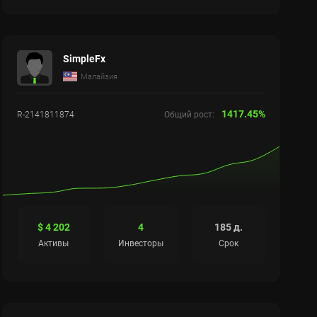
SimpleFx
Малайзия
1417.45%
R-2141811874
Общий рост:
$ 4 202
4
185 д.
Активы
Инвесторы
Срок