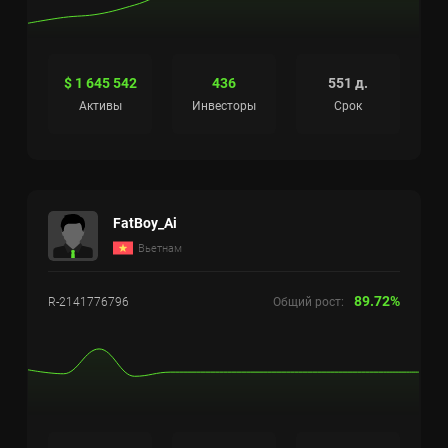
$ 1 645 542
436
551 д.
Активы
Инвесторы
Срок
FatBoy_Ai
Вьетнам
89.72%
R-2141776796
Общий рост: