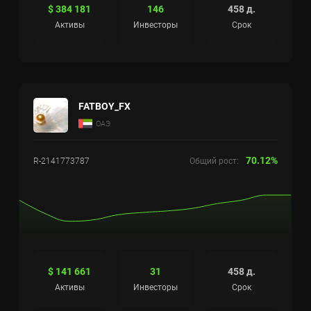
$ 384 181
146
458 д.
Активы
Инвесторы
Срок
FATBOY_FX
ОАЭ
70.12%
R-2141773787
Общий рост:
$ 141 661
31
458 д.
Активы
Инвесторы
Срок