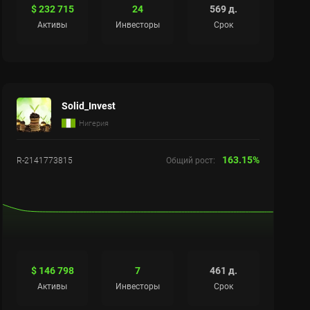
$ 232 715
24
569 д.
Активы
Инвесторы
Срок
Solid_Invest
Нигерия
163.15%
R-2141773815
Общий рост:
$ 146 798
7
461 д.
Активы
Инвесторы
Срок