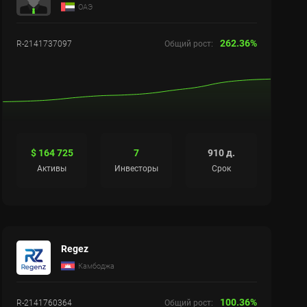
ОАЭ
262.36%
R-2141737097
Общий рост:
Сброс настроек
$ 164 725
7
910 д.
Активы
Инвесторы
Срок
Regez
Камбоджа
100.36%
R-2141760364
Общий рост: