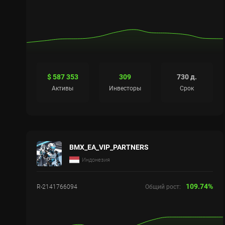
$ 587 353
309
730 д.
Активы
Инвесторы
Срок
BMX_EA_VIP_PARTNERS
Индонезия
109.74%
R-2141766094
Общий рост: