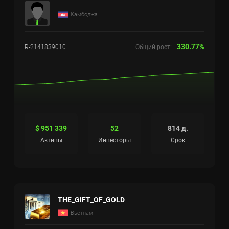
Камбоджа
330.77%
R-2141839010
Общий рост:
$ 951 339
52
814 д.
Активы
Инвесторы
Срок
THE_GIFT_OF_GOLD
Вьетнам