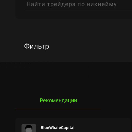
Фильтр
Общий рост, %
−
Рекомендации
Средств в управлении, $
−
BlueWhaleCapital