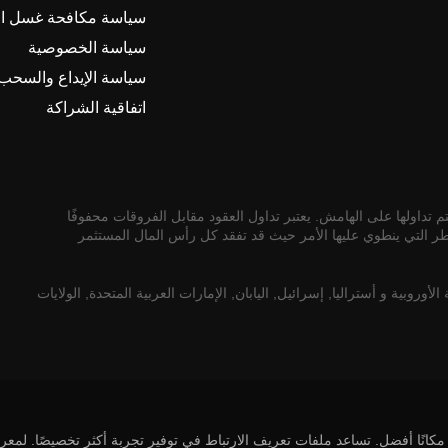
حساب المستثمر من خلال نسبة الأموال المراد نسخها إلى الأ
سياسة مكافحة غسل ال
ل وكلمة المرور وكذلك اسم الخادم. بالإضافة إلى ذلك ، سيتم 
سياسة الخصوصية
سياسة الإيداع والسحب
عاملة المنسوخة على حساب المستثمر يساوي قيمة ثابتة معبرًا
اتفاقية الشراكة
لزر "ايداع في حساب" واتباع المطالبات الإضافية في قسم "الإ
 تداولها على الهامش. يعتبر تداول العقود مقابل الفروقات محفوفًا
طر التي ينطوي عليها الأمر حيث قد تفقد كل رأس المال المستثمر
 عليك تحديد "نعم" إذا كنت تريد نسخ جميع المراكز المفتوحة ل
صادية الأوروبية و أستراليا, إسرائيل, اليابان, الإمارات العربية المتحدة, الولايات
مزيد من التفاصيل ، فاكتب إلينا في الدردشة وسنكون سعداء بال
يل حساب المستثمر في قسم "الاستثمارات" في علامة التبويب "