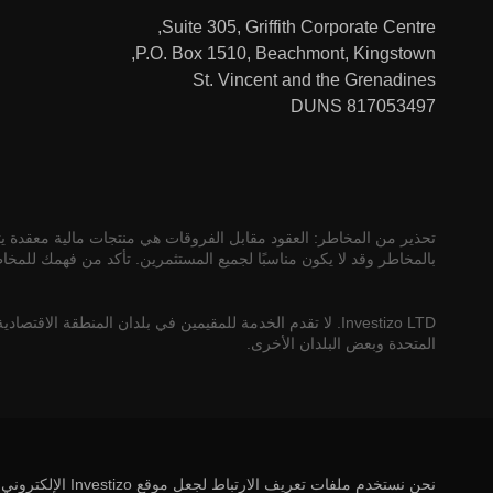
النسخ النسبي
- يتم تحديد حجم المعاملة المنسوخة في 
Suite 305, Griffith Corporate Centre,
ستظهر المعلومات السرية في نافذة جديدة - تسجيل الدخو
P.O. Box 1510, Beachmont, Kingstown,
المحدد أثناء التسجيل في منطقة العميل.
St. Vincent and the Grenadines
حجم النسخ الثابت
- نوع النسخ ، مما يعني أن حجم الم
DUNS 817053497
المحدد مسبقًا من 1 لوت سوف يتم نسخها إلى حساب المستثمر.
يمكنك أيضًا تعبئة حساب تم إنشاؤه حديثًا بالنقر فوق ا
بعد إيداع الأموال.
تحذير من المخاطر: العقود مقابل الفروقات هي منتجات مالية معقدة يتم
بالمخاطر وقد لا يكون مناسبًا لجميع المستثمرين. تأكد من فهمك للمخا
علاوة على ذلك ، في عمود "نسخ المراكز الحالية" ، يجب
إذا كنت تريد فقط مراكز المتداول الجديد إلى الحساب.
Investizo LTD. لا تقدم الخدمة للمقيمين في بلدان المنطقة الاقت
المتحدة وبعض البلدان الأخرى.
إذا لم تكن راضيًا عن الإجابة أو كنت بحاجة إلى 
بعد ذلك ، انقر فوق الزر "بدء النسخ". سيتم عرض تفاص
نحن نستخدم ملفات تعريف الارتباط لجعل موقع Investizo الإلكتروني مكانًا أفضل. تساعد ملفات تعريف الارتباط في توفير تجربة أكثر تخصيصًا. لمعرفة المزيد ، راجع