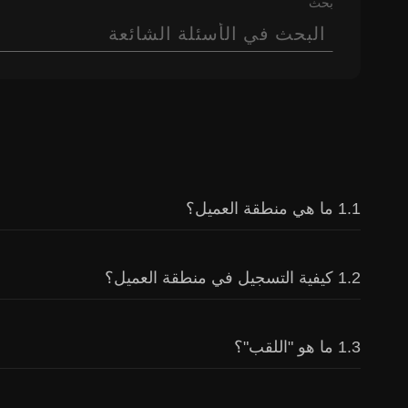
بحث
1.1 ما هي منطقة العميل؟
تعد
منطقة العميل
منطقة آمنة في موقع Investizo على الويب والتي توفر الوصول إلى جميع خدمات الشركة. في منطقة العميل الخاصة به ، يمكن للعميل
1.2 كيفية التسجيل في منطقة العميل؟
حسابات التداول
، و
إيداع
و
سحب الأموال
من الحساب ، 
اتبع الرابط
أو انقر فوق الزر "فتح حساب" على موقع ال
1.3 ما هو "اللقب"؟
الأسفل) وانقر على زر "تسجيل".
بالإضافة إلى ذلك ، يتيح وجود منطقة العميل الوصول إل
إذا كان العميل مهتمًا بنسخ التداول ويريد أن يصبح مدير