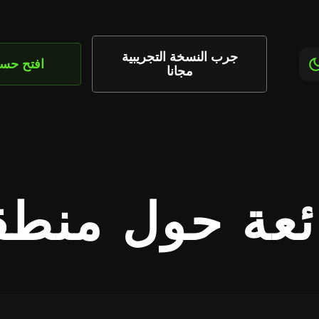
جرب النسخة التجريبية
افتح حس
مجانا
ئعة حول منطق