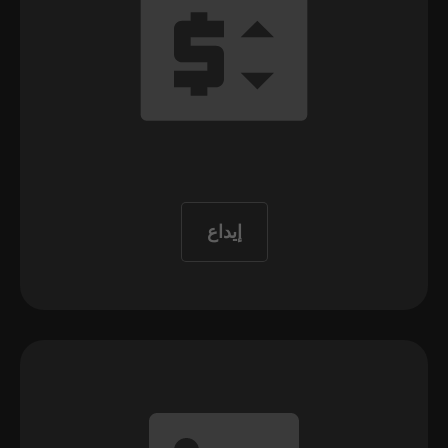
إيداع