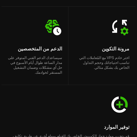
مرونة التكوين
الدعم من المتخصصين
اختر خادم VPS مع المُعاملات التي
سيساعدك الدعم الفني المتوفر على
تناسب احتياجاتك وحجم التداول
مدار الساعة طوال أيام الأسبوع في
الخاص بك بشكل مثالي.
حل أي مشكلات وضمان التشغيل
المستقر لخوادمك.
توفير الموارد
قم بتحرير موارد جهاز الكمبيوتر الخاص بك للقيام بمهام أخرى عن طريق تكليف