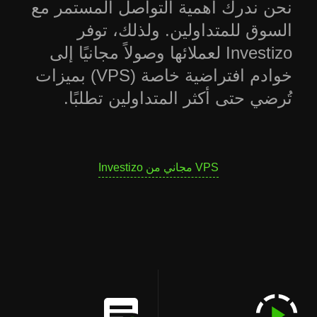
نحن ندرك أهمية التواصل المستمر مع
السوق للمتداولين. ولذلك، توفر
Investizo لعملائها وصولاً مجانيًا إلى
خوادم افتراضية خاصة (VPS) بميزات
تُرضي حتى أكثر المتداولين تطلبًا.
VPS مجاني من Investizo