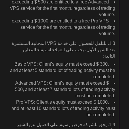
exceeding ⁦‪‬‪‪‪$ 500⁩‪‪ are entitled to a free Advanced
VPS service for the first month, regardless of trading
volume.
exceeding ⁦‪‬‪‪‪$ 1000⁩‪‪ are entitled to a free Pro VPS
service for the first month, regardless of trading
volume.
1.3. للتأهل للحصول على خدمة VPS المجانية المستمرة
بعد الشهر الأول، يجب على العملاء استيفاء المعايير
التالية:
Basic VPS: Client’s equity must exceed ⁦‪‬‪‪‪$ 300⁩‪‪,
and at least 5 standard lot of trading activity must be
completed.
Advanced VPS: Client’s equity must exceed ⁦‪‬‪‪‪$
500⁩‪‪, and at least 7 standard lots of trading activity
must be completed.
Pro VPS: Client’s equity must exceed ⁦‪‬‪‪‪$ 1000⁩‪‪,
and at least 10 standard lots of trading activity must
be completed.
1.4. يحق للشركة فرض رسوم على العميل عن الشهر