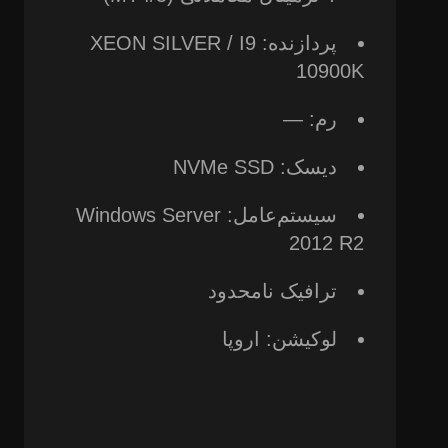
پردازنده: XEON SILVER / I9
10900K
رم: —
دیسک: NVMe SSD
سیستم‌عامل: Windows Server
2012 R2
ترافیک نامحدود
لوکیشن: اروپا