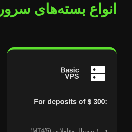
انواع بسته‌های سرور PS
Basic
VPS
For deposits of ⁦‪‬‪‪‪$ 300⁩‪‪:
۱ ترمینال معاملاتی (MT4/5)