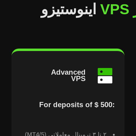
V
اینوستیزو
Advanced
VPS
For deposits of ⁦‪‬‪‪‪$ 500⁩‪‪:
۲ تا ۳ ترمینال معاملاتی (MT4/5)