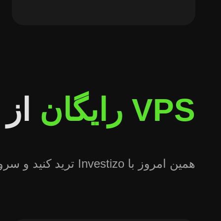
VPS رایگان
از 
همین امروز با Investizo ترید کنید و سرور VPS رایگان بگیرید! ترید بدون وقفه و حداکثر مزایای معاملاتی در انتظار شماست.