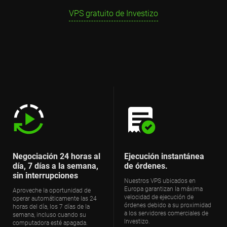
VPS gratuito de Investizo
Negociación 24 horas al
Ejecución instantánea
día, 7 días a la semana,
de órdenes.
sin interrupciones
Nuestros VPS ubicados en
Europa garantizan la máxima
Aproveche la oportunidad de
velocidad de ejecución de
operar automáticamente las 24
órdenes debido a su proximidad
horas del día, los 7 días de la
a los servidores comerciales de
semana, incluso cuando su
Investizo.
computadora esté apagada.