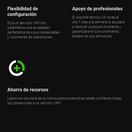
Flexibilidad de
Apoyo de profesionales
configuración
El soporte técnico 24 horas al
día, 7 días a la semana lo ayudará
Elija un servidor VPS con
a resolver cualquier problema y
parámetros que se adapten
garantizará el funcionamiento
perfectamente a sus necesidades
estable de sus servidores.
y volúmenes de operaciones.
Ahorro de recursos
Libere los recursos de su computadora para otras tareas confiando todas
las operaciones a un servidor VPS.