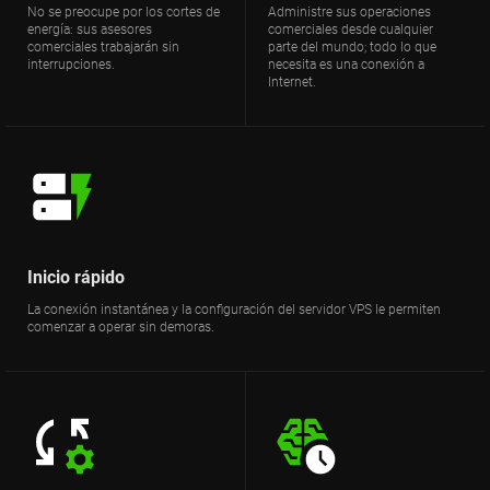
No se preocupe por los cortes de
Administre sus operaciones
energía: sus asesores
comerciales desde cualquier
comerciales trabajarán sin
parte del mundo; todo lo que
interrupciones.
necesita es una conexión a
Internet.
Inicio rápido
La conexión instantánea y la configuración del servidor VPS le permiten
comenzar a operar sin demoras.