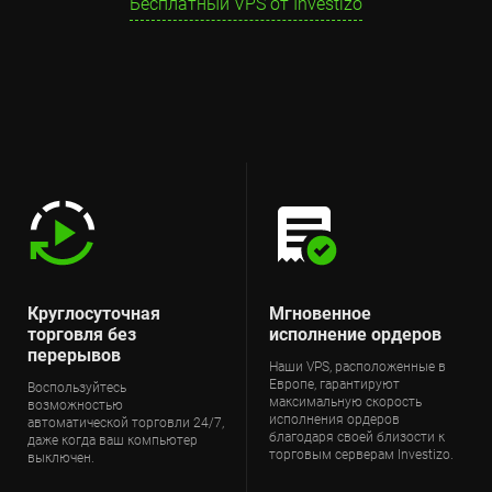
Бесплатный VPS от Investizo
Круглосуточная
Мгновенное
торговля без
исполнение ордеров
перерывов
Наши VPS, расположенные в
Европе, гарантируют
Воспользуйтесь
максимальную скорость
возможностью
исполнения ордеров
автоматической торговли 24/7,
благодаря своей близости к
даже когда ваш компьютер
торговым серверам Investizo.
выключен.