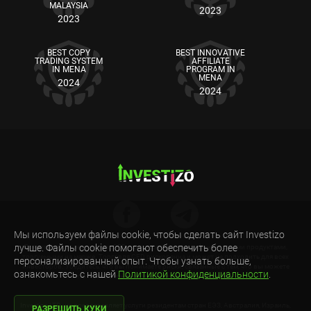
MALAYSIA
2023
2023
BEST COPY
BEST INNOVATIVE
TRADING SYSTEM
AFFILIATE
IN MENA
PROGRAM IN
MENA
2024
2024
Мы используем файлы cookie, чтобы сделать сайт Investizo
лучше. Файлы cookie помогают обеспечить более
Предупреждение о рисках: CFD являются сложными финансовыми продуктами,
торгуемыми на марже. Торговля CFD рискованна и может не подходить для всех
персонализированный опыт. Чтобы узнать больше,
инвесторов. Убедитесь, что вы понимаете риски, связанные с тем, что вы можете
ознакомьтесь с нашей
Политикой конфиденциальности
.
потерять весь свой инвестированный капитал.
Investizo LTD. не предоставляет услуги резидентам стран ЕЭЗ, Австралия, Израиль,
РАЗРЕШИТЬ КУКИ