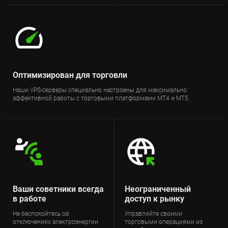
Оптимизирован для торговли
Наши VPS-серверы специально настроены для максимально
эффективной работы с торговыми платформами MT4 и MT5.
Ваши советники всегда
Неограниченный
в работе
доступ к рынку
Не беспокойтесь об
Управляйте своими
отключениях электроэнергии
торговыми операциями из