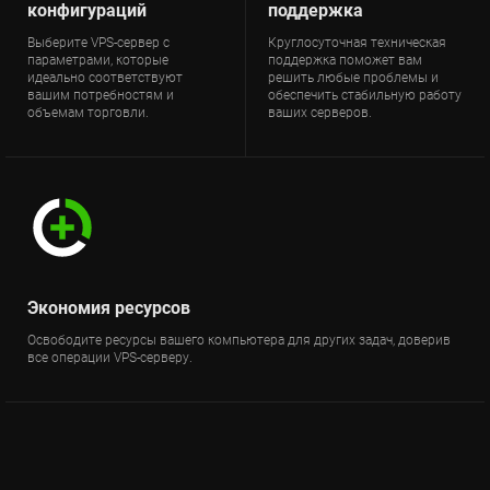
конфигураций
поддержка
Выберите VPS-сервер с
Круглосуточная техническая
параметрами, которые
поддержка поможет вам
идеально соответствуют
решить любые проблемы и
вашим потребностям и
обеспечить стабильную работу
объемам торговли.
ваших серверов.
Экономия ресурсов
Освободите ресурсы вашего компьютера для других задач, доверив
все операции VPS-серверу.