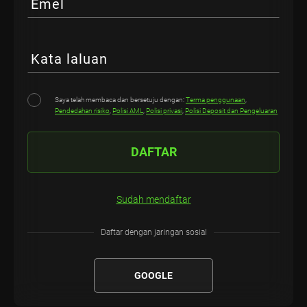
Emel
Kata laluan
Saya telah membaca dan bersetuju dengan:
Terma penggunaan
,
Pendedahan risiko
,
Polisi AML
,
Polisi privasi
,
Polisi Deposit dan Pengeluaran
DAFTAR
Sudah mendaftar
Daftar dengan jaringan sosial
GOOGLE