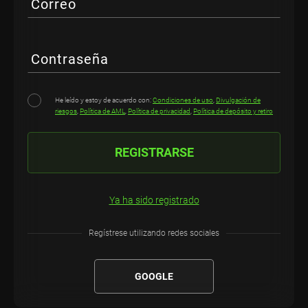
Correo
Contraseña
He leído y estoy de acuerdo con:
Condiciones de uso
,
Divulgación de
riesgos
,
Política de AML
,
Política de privacidad
,
Política de depósito y retiro
REGISTRARSE
Ya ha sido registrado
Regístrese utilizando redes sociales
GOOGLE