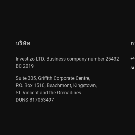
บริษัท
ก
+
Investizo LTD. Business company number 25432
BC 2019
s
Suite 305, Griffith Corporate Centre,
P.O. Box 1510, Beachmont, Kingstown,
St. Vincent and the Grenadines
DUNS 817053497