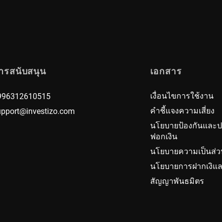
ารสนับสนุน
เอกสาร
เงื่อนไขการใช้งาน
996312610515
คำชี้แจงความเสี่ยง
upport@investizo.com
นโยบายป้องกันและ
ฟอกเงิน
นโยบายความเป็นส่ว
นโยบายการฝากเงิแล
สัญญาพันธมิตร