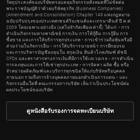
วัตถุประสงค์ของบริษัทครอบคลุมกิจกรรมทั้งหมดที่ไม่ขัดต่อ
พระราชบัญญัติว่าด้วยบริษัทธุรกิจ (Business Companies)
(Amendment and Consolidation) Chapter 149 แห่งกฎหมาย
ฉบับปรับปรุงของประเทศเซนต์วินเซนต์และเกรนาดีนส์ ปี ค.ศ.
2009 โดยเฉพาะอย่างยิ่ง (แต่ไม่จำกัดเพียงเท่านี้) ได้แก่: • การ
ดำเนินกิจกรรมทางพาณิชย์ การเงิน การให้กู้ยืม การกู้ยืม การ
ซื้อขาย และการให้บริการทุกประเภท • การเข้าร่วมถือหุ้นหรือมี
ส่วนร่วมในกิจการอื่น • การให้บริการนายหน้า การฝึกอบรม
และการบริหารบัญชีลงทุนใน สกุลเงิน สินค้าโภคภัณฑ์ ดัชนี
CFDs และตราสารทางการเงินที่มีการใช้เลเวอเรจ • การดำเนิน
การลงทุนและการให้เช่าทุกประเภท • การจัดหา ผลิต ซื้อ หรือ
จำหน่ายผลิตภัณฑ์และบริการทุกชนิดให้แก่บริษัทหรือบุคคล
ภายนอก รวมถึงการจ้างบุคคลภายนอกดำเนินการแทน • และ
กิจกรรมอื่นใดที่ คณะกรรมการบริษัท เห็นว่าเป็นประโยชน์ต่อ
ผลประโยชน์ของบริษัท
ดูหนังสือรับรองการจดทะเบียนบริษัท