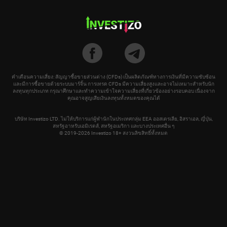
คำเตือนความเสี่ยง: สัญญาซื้อขายส่วนต่าง (CFDs) เป็นผลิตภัณฑ์ทางการเงินที่มีความซับซ้อน
และมีการซื้อขายด้วยระบบมาร์จิ้น การเทรด CFDs มีความเสี่ยงสูงและอาจไม่เหมาะสำหรับนัก
ลงทุนทุกประเภท กรุณาศึกษาและทำความเข้าใจความเสี่ยงที่เกี่ยวข้องอย่างรอบคอบ เนื่องจาก
คุณอาจสูญเสียเงินลงทุนทั้งหมดของคุณได้
บริษัท Investizo LTD. ไม่ให้บริการแก่ผู้พำนักในประเทศกลุ่ม EEA ออสเตรเลีย, อิสราเอล, ญี่ปุ่น,
สหรัฐอาหรับเอมิเรตส์, สหรัฐอเมริกา และบางประเทศอื่น ๆ
© 2019-2026 Investizo 18+ สงวนลิขสิทธิ์ทั้งหมด