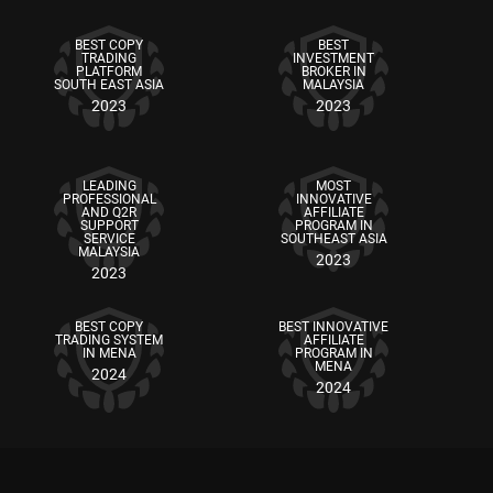
BEST COPY
BEST
TRADING
INVESTMENT
PLATFORM
BROKER IN
SOUTH EAST ASIA
MALAYSIA
2023
2023
By registering in the client's cabinet.
LEADING
MOST
PROFESSIONAL
INNOVATIVE
By entering promo code MAXLEVERAGE when making a
AND Q2R
AFFILIATE
deposit.
SUPPORT
PROGRAM IN
SERVICE
SOUTHEAST ASIA
MALAYSIA
2023
By making a deposit or internal transfer to account participated
2023
in this promotion.
BEST COPY
BEST INNOVATIVE
TRADING SYSTEM
AFFILIATE
IN MENA
PROGRAM IN
MENA
2024
2024