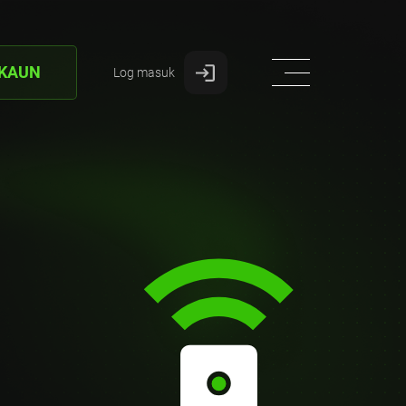
AKAUN
Log masuk
e