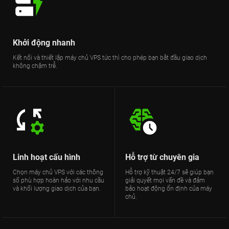
Khởi động nhanh
Kết nối và thiết lập máy chủ VPS tức thì cho phép bạn bắt đầu giao dịch
không chậm trễ.
Linh hoạt cấu hình
Hỗ trợ từ chuyên gia
Chọn máy chủ VPS với các thông
Hỗ trợ kỹ thuật 24/7 sẽ giúp bạn
số phù hợp hoàn hảo với nhu cầu
giải quyết mọi vấn đề và đảm
và khối lượng giao dịch của bạn.
bảo hoạt động ổn định của máy
chủ.