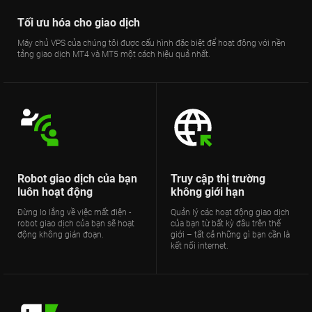
Tối ưu hóa cho giao dịch
Máy chủ VPS của chúng tôi được cấu hình đặc biệt để hoạt động với nền
tảng giao dịch MT4 và MT5 một cách hiệu quả nhất.
Robot giao dịch của bạn
Truy cập thị trường
luôn hoạt động
không giới hạn
Đừng lo lắng về việc mất điện -
Quản lý các hoạt động giao dịch
robot giao dịch của bạn sẽ hoạt
của bạn từ bất kỳ đâu trên thế
động không gián đoạn.
giới – tất cả những gì bạn cần là
kết nối internet.