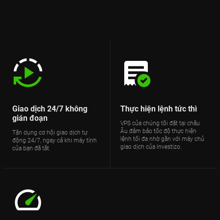
Giao dịch 24/7 không
Thực hiện lệnh tức thì
gián đoạn
VPS của chúng tôi đặt tại châu
Âu đảm bảo tốc độ thực hiện
Tận dụng cơ hội giao dịch tự
lệnh tối đa nhờ gần với máy chủ
động 24/7, ngay cả khi máy tính
giao dịch của Investizo.
của bạn đã tắt.