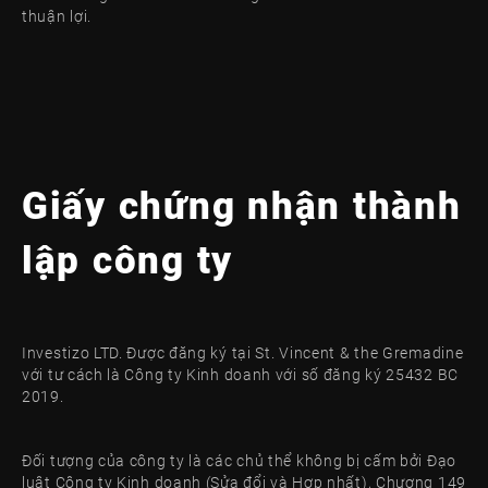
thuận lợi.
Giấy chứng nhận thành
lập công ty
Investizo LTD. Được đăng ký tại St. Vincent & the Gremadine
với tư cách là Công ty Kinh doanh với số đăng ký 25432 BC
2019.
Đối tượng của công ty là các chủ thể không bị cấm bởi Đạo
luật Công ty Kinh doanh (Sửa đổi và Hợp nhất), Chương 149