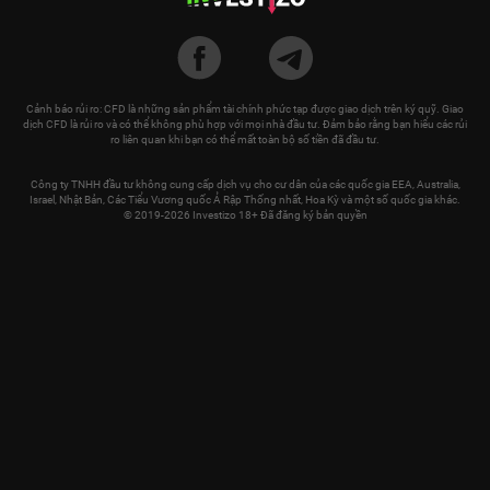
Cảnh báo rủi ro: CFD là những sản phẩm tài chính phức tạp được giao dịch trên ký quỹ. Giao
dịch CFD là rủi ro và có thể không phù hợp với mọi nhà đầu tư. Đảm bảo rằng bạn hiểu các rủi
ro liên quan khi bạn có thể mất toàn bộ số tiền đã đầu tư.
Công ty TNHH đầu tư không cung cấp dịch vụ cho cư dân của các quốc gia EEA, Australia,
Israel, Nhật Bản, Các Tiểu Vương quốc Ả Rập Thống nhất, Hoa Kỳ và một số quốc gia khác.
© 2019-2026 Investizo 18+ Đã đăng ký bản quyền