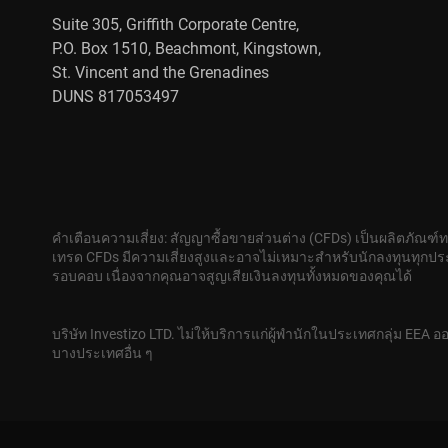
ในช่อง “จำนวนเงินลงทุน (Investment Amount)” ให
Suite 305, Griffith Corporate Centre,
เลือกหนึ่งในสองรูปแบบดังต่อไปนี้:
P.O. Box 1510, Beachmont, Kingstown,
St. Vincent and the Grenadines
ข้อมูลลับจะปรากฏในหน้าต่างใหม่ ซึ่งประกอบด้วย ชื่อ
DUNS 817053497
การคัดลอกแบบสัดส่วน (Proportional Copying)
หมา
ยัง อีเมลที่ลูกค้าได้ระบุไว้ขณะลงทะเบียนในพื้นที่ลูกค
ลงทุนจัดสรรไว้สำหรับการคัดลอก กับ จำนวนเงินที่มี
คุณสามารถเติมเงินเข้าบัญชีที่สร้างใหม่ได้ โดยคลิกท
การคัดลอกแบบปริมาณคงที่ (Fixed Copy Volume) เป
คุณจะสามารถแสดงผลในระบบการติดตาม (Monitoring)
เป็นจำนวน “ล็อต (Lots)” ขณะตั้งค่าการคัดลอกในช
คำเตือนความเสี่ยง: สัญญาซื้อขายส่วนต่าง (CFDs) เป็นผลิตภัณฑ์
Size)” เป็น 1 ล็อต และเทรดเดอร์เปิดออเดอร์ขนาด 
เทรด CFDs มีความเสี่ยงสูงและอาจไม่เหมาะสำหรับนักลงทุนทุกประ
รอบคอบ เนื่องจากคุณอาจสูญเสียเงินลงทุนทั้งหมดของคุณได้
บริษัท Investizo LTD. ไม่ให้บริการแก่ผู้พำนักในประเทศกลุ่ม EEA ออ
บางประเทศอื่น ๆ
จากนั้น ในช่อง “คัดลอกสถานะปัจจุบัน (Copy current
หากคุณไม่พอใจกับคำตอบที่ได้รับ หรือจำเป็
ลงทุนในราคาปัจจุบัน หรือเลือก “ไม่ (No)” หากคุณต
สงสัยของคุณ