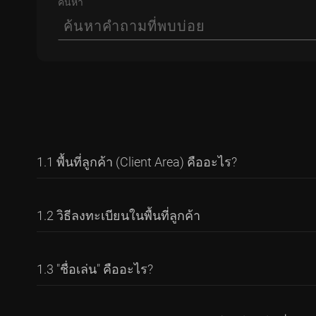
ค้นหา
1.1 พื้นที่ลูกค้า (Client Area) คืออะไร?
พื้นที่ลูกค้า
Client Area
คือพื้นที่ที่ปลอดภัยบนเว็บไซต
1.2 วิธีลงทะเบียนในพื้นที่ลูกค้า
รวมถึง
ฝากเงิน
,
ถอนเงิน
จากบัญชี และสามารถโอนเง
คลิกลิงก์นี้
หรือกดปุ่ม “เปิดบัญชี (Open Account)” 
1.3 "ชื่อเล่น" คืออะไร?
สอบคำแนะนำที่แสดงด้านล่างของฟอร์ม) และคลิกปุ่ม
นอกจากนี้ การมีพื้นที่ลูกค้า (Client Area) ยังช่วย
หากลูกค้าสนใจการเทรดแบบคัดลอก (Copy Trading) แ