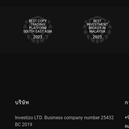
Changes)” ที่อยู่ด้านล่าง เพื่อยืนยันการแก้ไข
(Volume) ตั้งค่าระดับเป้าหมายกำไร (Take Profit) แล
ไปที่เมนู ”
พันธมิตร (Affiliate)
” อ่าน ข้อตกลงลูกค้า (C
ดำเนินการ
เมื่อคุณเลือกเทรดเดอร์ที่ต้องการคัดลอกได้แล้ว ให้
โดยที่ ค่าคอมมิชชั่น (Commission) หมายถึง จำนวนเ
เทรดในแต่ละตัวชี้วัดได้อย่างละเอียดมากขึ้น รวมถึ
หากคุณไม่พอใจกับคำตอบที่ได้รับ หรือจำเป็
BEST COPY
BEST
ข้อมูลเพิ่มเติมเกี่ยวกับ กลยุทธ์การเทรด (Trading S
สงสัยของคุณ
ในเมนู ”
การลงทุน (Investments)
” ให้คลิกที่ปุ่ม “
TRADING
INVESTMENT
PLATFORM
BROKER IN
จากนั้น ในช่อง “ชื่อผู้ใช้ (Username)” ให้กรอกชื
SOUTH EAST ASIA
MALAYSIA
หากต้องการเปลี่ยนรหัสผ่านของนักลงทุนหรือเทรดเดอร์ 
2023
2023
ต่อ (Continue)” เพื่อเข้าสู่ขั้นตอนถัดไป
หากคุณไม่พอใจกับคำตอบที่ได้รับ หรือจำเป็
ของหมายเลขบัญชี เมื่อหน้าต่างข้อมูลปรากฏขึ้น ให้
เมื่อเปิดคำสั่งเทรดแล้ว รายการคำสั่งจะปรากฏอยู
หากคุณไม่พอใจกับคำตอบที่ได้รับ หรือจำเป็
สงสัยของคุณ
ใหม่ และยืนยันรหัสผ่านอีกครั้ง เพื่อยืนยันความถูกต
สงสัยของคุณ
หากต้องการเชื่อมต่อระบบคัดลอกการเทรด (Copy Trading
ในหน้าต่างป๊อปอัป ให้เลือก
ประเภทบัญชี (Type of A
เทรด (Copy Trading)” จากนั้น ในหน้าต่างถัดไป ให้
ในช่องที่กำหนด ขั้นตอนถัดไป ให้ตั้งค่า อัตราค่าค
หากคุณไม่พอใจกับคำตอบที่ได้รับ หรือจำเป็
บริษัท
ก
ในส่วนด้านล่าง ช่อง “คำอธิบาย (Description)” เทรด
หากคุณไม่พอใจกับคำตอบที่ได้รับ หรือจำเป็
สงสัยของคุณ
ปัจจุบันและนักลงทุนที่มีศักยภาพสามารถศึกษาราย
สงสัยของคุณ
+
Service Terms of Use) อย่างละเอียด แล้วคลิกที่ปุ่ม “
Investizo LTD. Business company number 25432
BC 2019
s