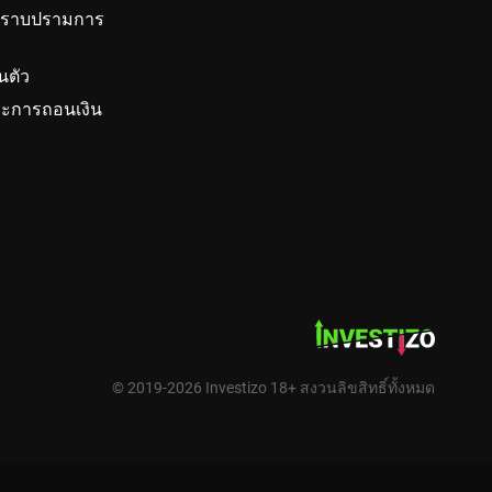
ทรด ในช่อง “ประเภทการคัดลอก (Copy Type)” ให้
ปราบปรามการ
นตัว
Server Name) นอกจากนี้ ข้อมูลดังกล่าวจะถูกส่งซ้ำไป
ะการถอนเงิน
ุน จะถูกกำหนดตามสัดส่วนระหว่าง จำนวนเงินที่นัก
ั้นตอนที่ปรากฏในเมนู “ฝากเงิน (Deposit)” บัญชีของ
กคัดลอกไปยังบัญชีของนักลงทุน มีค่าคงที่ โดยระบุ
บัญชีเรียบร้อยแล้ว
ทุนตั้งค่าการคัดลอกในช่อง “ขนาดการคัดลอก (Copy
ี่กำหนดไว้ล่วงหน้า คือ 1 ล็อตเท่านั้น
© 2019-2026 Investizo 18+ สงวนลิขสิทธิ์ทั้งหมด
านะที่เปิดอยู่ทั้งหมดของเทรดเดอร์มายังบัญชีของนัก
ีมงานของเรายินดีที่จะตอบทุกข้อ
ังจากนั้นเท่านั้น