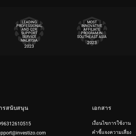
ะจำกัดการขาดทุน (Stop Loss) ได้ หากต้องการเปิดคำสั่งซื้อข
lient Agreement) ให้ครบถ้วน แล้วคลิกปุ่ม “ดำเนินการต่อ (Con
คลิกที่ ชื่อผู้ใช้ (Nickname) ของเทรดเดอร์คนนั้น ในหน้า
งินที่ต้องชำระให้กับผู้จัดการบัญชี (Manager) สำหรับออเด
งดูรายละเอียดเกี่ยวกับ อัตราค่าคอมมิชชั่นของผู้จัดการบ
นต้องการรายละเอียดเพิ่มเติม โปรดติดต่อเราผ่านทางแชท ท
LEADING
MOST
trategy) ที่เทรดเดอร์ใช้ในการดำเนินการซื้อขาย
สมัครเป็นผู้จัดการ (Become Manager)” เมื่อหน้าต่างใหม่ปราก
PROFESSIONAL
INNOVATIVE
AND Q2R
AFFILIATE
่อที่คุณต้องการใช้แสดงในระบบการติดตามผลของผู้จัดการ (Man
SUPPORT
PROGRAM IN
SERVICE
SOUTHEAST ASIA
ให้ไปที่เมนู “บัญชี (Accounts)” และค้นหาบัญชีที่ต้องการ จ
MALAYSIA
นต้องการรายละเอียดเพิ่มเติม โปรดติดต่อเราผ่านทางแชท ท
2023
2023
เลือกหัวข้อ “เปลี่ยนรหัสผ่านของเทรดเดอร์/นักลงทุน (Chan
่ด้านล่างของกราฟราคา
นต้องการรายละเอียดเพิ่มเติม โปรดติดต่อเราผ่านทางแชท ท
้อง เมื่อเสร็จแล้ว ให้กดยืนยันการเปลี่ยนแปลงเพื่อบันทึกรหั
) ให้คลิกที่ปุ่ม “ลงทุนในเทรดเดอร์ (Invest in Trader)” เ
ccount)
ในช่อง “ประเภท (Type)” จากนั้นระบุ สกุลเงินของบั
เลือก บัญชีต้นทางหรือบัญชีเป้าหมายที่มียอดเงินคงเหลือเป
อมมิชชั่น (Commission Rate) ซึ่งจะถูกเรียกเก็บจากบัญชีน
นต้องการรายละเอียดเพิ่มเติม โปรดติดต่อเราผ่านทางแชท ท
ารสนับสนุน
เอกสาร
เดอร์สามารถเขียนอธิบาย กลยุทธ์การเทรด (Trading Strategy)
นต้องการรายละเอียดเพิ่มเติม โปรดติดต่อเราผ่านทางแชท ท
ละเอียดก่อนตัดสินใจลงทุน หลังจากนั้น กรุณาอ่าน ข้อก
เงื่อนไขการใช้งาน
996312610515
เปิดบัญชี (Open an Account)” เพื่อยืนยันการสร้างบัญชีผู้จั
คำชี้แจงความเสี่ยง
upport@investizo.com