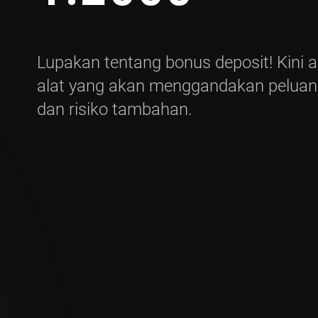
Lupakan tentang bonus deposit! Kini
alat yang akan menggandakan peluan
dan risiko tambahan.