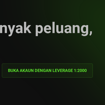
anyak peluang,
BUKA AKAUN DENGAN LEVERAGE 1:2000