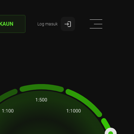
AKAUN
Log masuk