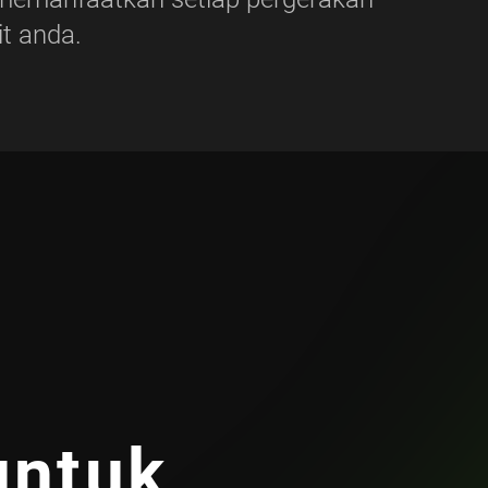
t anda.
untuk