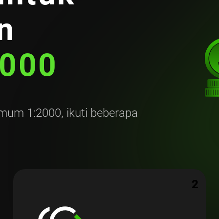
n
2000
um 1:2000, ikuti beberapa
2