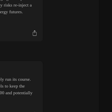
 risks re-inject a
ergy futures.
y run its course.
ls to keep the
00 and potentially