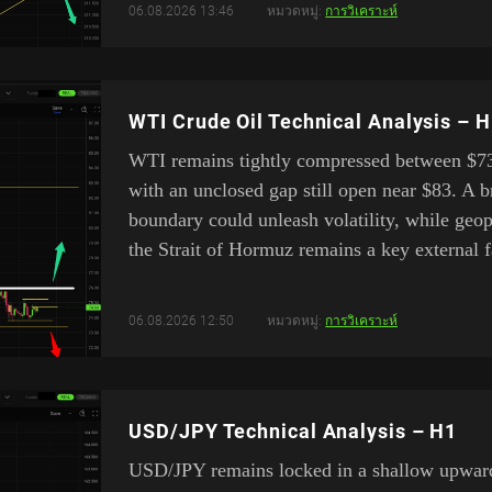
06.08.2026 13:46
หมวดหมู่:
การวิเคราะห์
WTI Crude Oil Technical Analysis – 
WTI remains tightly compressed between $7
with an unclosed gap still open near $83. A b
boundary could unleash volatility, while geo
the Strait of Hormuz remains a key external f
06.08.2026 12:50
หมวดหมู่:
การวิเคราะห์
USD/JPY Technical Analysis – H1
USD/JPY remains locked in a shallow upward