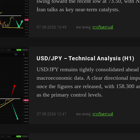
swing toward the recent low at 73.50, with 
Iran talks as key near-term catalysts.
07.08.2026 13:49
หมวดหมู่:
การวิเคราะห์
USD/JPY – Technical Analysis (H1)
USD/JPY remains tightly consolidated ahead
macroeconomic data. A clear directional impu
once the figures are released, with 158.300 
as the primary control levels.
07.08.2026 12:41
หมวดหมู่:
การวิเคราะห์