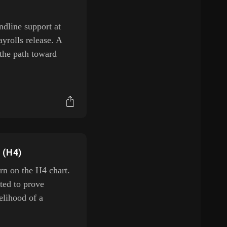
ndline support at
rolls release. A
the path toward
 (H4)
rn on the H4 chart.
ted to prove
kelihood of a