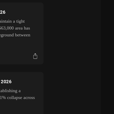
026
ntain a tight
$63,000 area has
tleground between
, 2026
tablishing a
11% collapse across