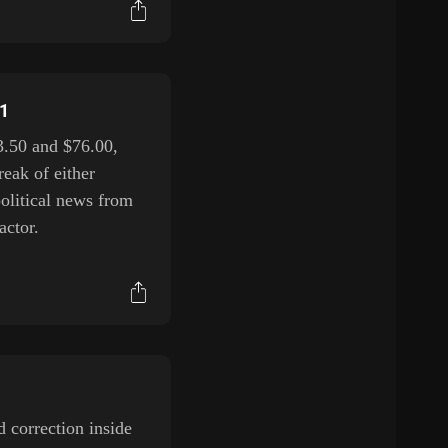
H1
3.50 and $76.00,
reak of either
political news from
actor.
 correction inside