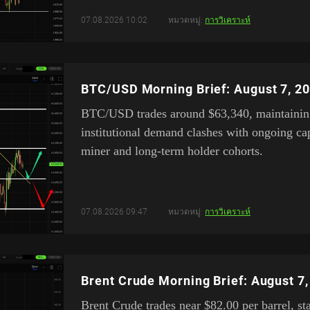
07.08.2026 10:02
หมวดหมู่:
การวิเคราะห์
BTC/USD Morning Brief: August 7, 2
BTC/USD trades around $63,340, maintaining 
institutional demand clashes with ongoing cap
miner and long-term holder cohorts.
07.08.2026 09:47
หมวดหมู่:
การวิเคราะห์
Brent Crude Morning Brief: August 7
Brent Crude trades near $82.00 per barrel, st