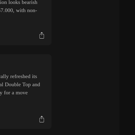
ion looks bearish
57.000, with non-
ly refreshed its
tial Double Top and
ay for a move