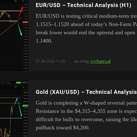
EUR/USD – Technical Analysis (H1)
EUR/USD is testing critical medium-term tre
1.1515–1.1520 ahead of today’s Non-Farm Pay
break lower would end the uptrend and open 
1.1400.
07.08.2026 11:30
หมวดหมู่:
การวิเคราะห์
Gold (XAU/USD) – Technical Analysis
Gold is completing a W-shaped reversal patte
Resistance in the $4,315–4,355 zone is expec
difficult for bulls to overcome, raising the li
pullback toward $4,200.