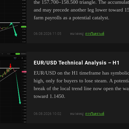
the 157.700–158.500 triangle. The accumulat
and may precede another leg lower toward 1
farm payrolls as a potential catalyst.
06.08.2026 11:05
หมวดหมู่:
การวิเคราะห์
EUR/USD Technical Analysis – H1
EUR/USD on the H1 timeframe has symbolical
high, only for buyers to lose steam. A poten
break of the local trend line now open the w
toward 1.1450.
06.08.2026 10:02
หมวดหมู่:
การวิเคราะห์