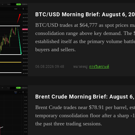
BTC/USD Morning Brief: August 6, 2
BTC/USD trades at $64,777 as spot prices mai
consolidation range above key demand. The 
established itself as the primary volume bat
buyers and sellers.
06.08.2026 09:48
หมวดหมู่:
การวิเคราะห์
Brent Crude Morning Brief: August 6
Brent Crude trades near $78.91 per barrel, es
temporary consolidation floor after a sharp -
the past three trading sessions.