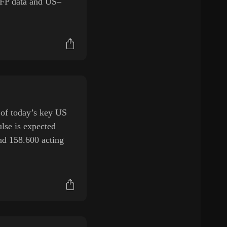
NFP data and US–
 of today’s key US
lse is expected
and 158.600 acting