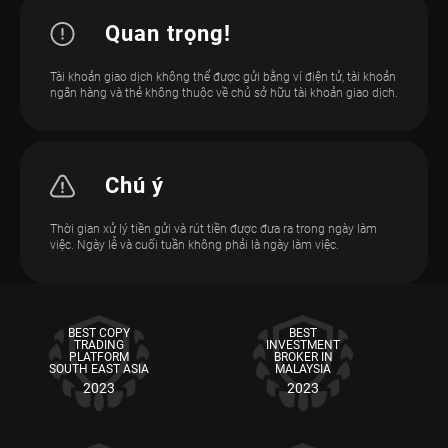
RÚT TIỀN
PHÍ MÔI GIỚI
Gửi tiền
Rút tiền
LOẠI TIỀN TỆ
Gửi tiền
Rút tiền
Có
Có
Quan trọng!
KHẢ DỤNG
-
-
HẠN CHẾ
Gửi tiền
Rút tiền
TON
0%
GỬI TIỀN
0%
RÚT TIỀN
PHÍ MÔI GIỚI
Tài khoản giao dịch không thể được gửi bằng ví điện tử, tài khoản
Gửi tiền
Rút tiền
LOẠI TIỀN TỆ
Gửi tiền
Rút tiền
ngân hàng và thẻ không thuộc về chủ sở hữu tài khoản giao dịch.
Có
Có
KHẢ DỤNG
-
-
HẠN CHẾ
Gửi tiền
Rút tiền
USD
0%
0%
RÚT TIỀN
PHÍ MÔI GIỚI
Gửi tiền
Rút tiền
LOẠI TIỀN TỆ
Gửi tiền
Rút tiền
Có
-
Chú ý
KHẢ DỤNG
-
-
HẠN CHẾ
Gửi tiền
Rút tiền
TRX
0%
0%
PHÍ MÔI GIỚI
Thời gian xử lý tiền gửi và rút tiền được đưa ra trong ngày làm
Gửi tiền
Rút tiền
LOẠI TIỀN TỆ
Gửi tiền
Rút tiền
việc. Ngày lễ và cuối tuần không phải là ngày làm việc.
Có
-
KHẢ DỤNG
-
-
HẠN CHẾ
Gửi tiền
Rút tiền
USD
0%
-
PHÍ MÔI GIỚI
Gửi tiền
Rút tiền
Gửi tiền
Rút tiền
Có
Có
KHẢ DỤNG
BEST COPY
BEST
-
-
HẠN CHẾ
TRADING
INVESTMENT
Gửi tiền
Rút tiền
PLATFORM
BROKER IN
0%
-
SOUTH EAST ASIA
MALAYSIA
PHÍ MÔI GIỚI
Gửi tiền
Rút tiền
2023
2023
Gửi tiền
Rút tiền
Có
Có
-
-
HẠN CHẾ
Gửi tiền
Rút tiền
0%
0%