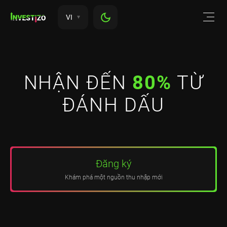
VI
NHẬN ĐẾN
80%
TỪ
ĐÁNH DẤU
Đăng ký
Khám phá một nguồn thu nhập mới