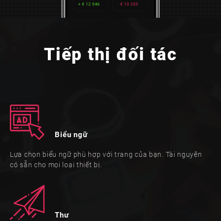
Tiếp thị đối tác
Biểu ngữ
Lựa chọn biểu ngữ phù hợp với trang của bạn. Tài nguyên
có sẵn cho mọi loại thiết bị.
Thư