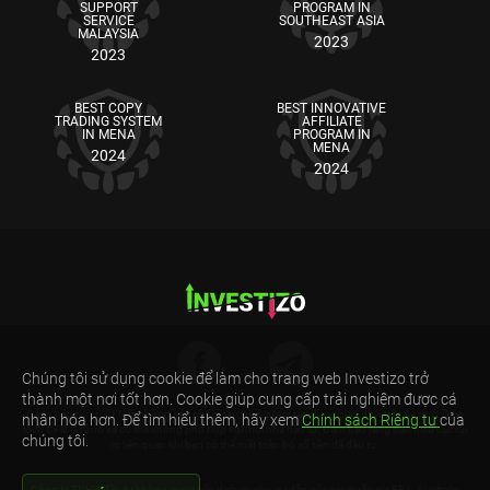
SUPPORT
PROGRAM IN
SERVICE
SOUTHEAST ASIA
MALAYSIA
2023
2023
BEST COPY
BEST INNOVATIVE
TRADING SYSTEM
AFFILIATE
IN MENA
PROGRAM IN
MENA
2024
2024
Chúng tôi sử dụng cookie để làm cho trang web Investizo trở
thành một nơi tốt hơn. Cookie giúp cung cấp trải nghiệm được cá
Cảnh báo rủi ro: CFD là những sản phẩm tài chính phức tạp được giao dịch trên ký quỹ. Giao
nhân hóa hơn. Để tìm hiểu thêm, hãy xem
Chính sách Riêng tư
của
dịch CFD là rủi ro và có thể không phù hợp với mọi nhà đầu tư. Đảm bảo rằng bạn hiểu các rủi
chúng tôi.
ro liên quan khi bạn có thể mất toàn bộ số tiền đã đầu tư.
Công ty TNHH đầu tư không cung cấp dịch vụ cho cư dân của các quốc gia EEA, Australia,