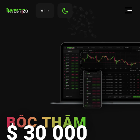
VI
BỐC THĂM
$ 30 000