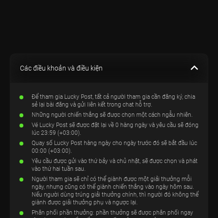
Các điều khoản và điều kiện
Để tham gia Lucky Post, tất cả người tham gia cần đăng ký, chia
sẻ lại bài đăng và gửi liên kết trong chat hỗ trợ.
Những người chiến thắng sẽ được chọn một cách ngẫu nhiên.
Vé Lucky Post sẽ được đặt lại về 0 hàng ngày và yêu cầu sẽ đóng
lúc 23:59 (+03:00).
Quay số Lucky Post hàng ngày cho ngày trước đó sẽ bắt đầu lúc
00:00 (+03:00).
Yêu cầu được gửi vào thứ bảy và chủ nhật, sẽ được chọn và phát
vào thứ hai tuần sau.
Người tham gia sẽ chỉ có thể giành được một giải thưởng mỗi
ngày, nhưng cũng có thể giành chiến thắng vào ngày hôm sau.
Nếu người dùng trúng giải thưởng chính, thì người đó không thể
giành được giải thưởng phụ và ngược lại.
Phân phối phần thưởng: phần thưởng sẽ được phân phối ngay