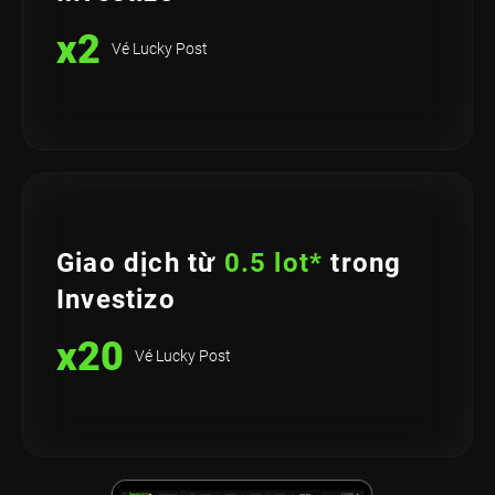
x2
Vé Lucky Post
Giao dịch từ
0.5 lot*
trong
Investizo
x20
Vé Lucky Post