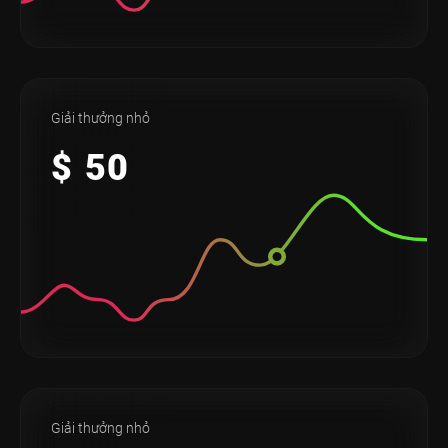
Giải thưởng nhỏ
$ 50
Giải thưởng nhỏ