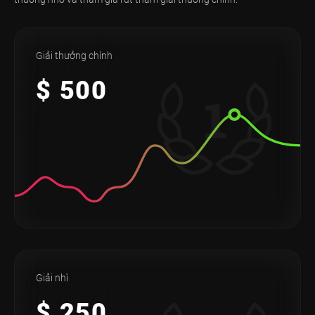
Giải thưởng chính
$ 500
Giải nhì
$ 250