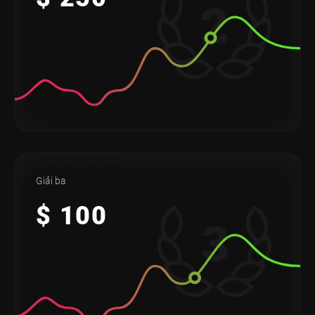
Giải ba
$ 100