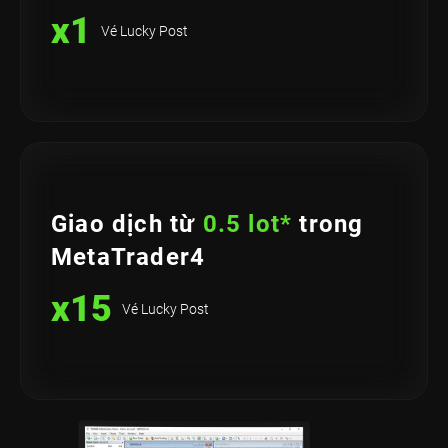
x1
Vé Lucky Post
Giao dịch từ
0.5 lot*
trong
MetaTrader4
x15
Vé Lucky Post