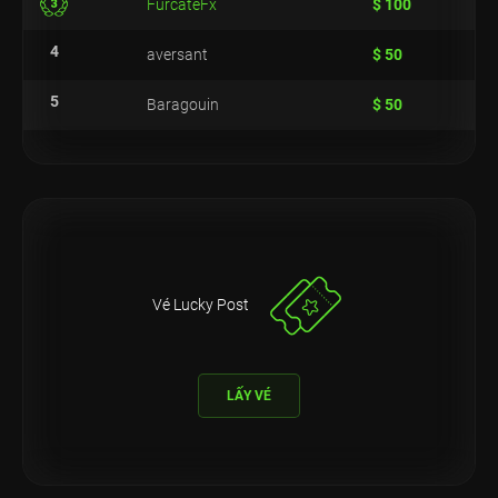
FurcateFx
$ 100
4
aversant
$ 50
5
Baragouin
$ 50
Vé Lucky Post
LẤY VÉ