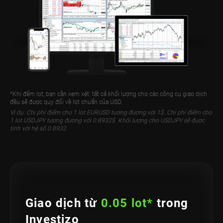
*Khi đếm lot, bạn cần xem xét: tất cả khối lượng cho các công cụ giao dịch
đều sẽ được quy đổi về lot chuẩn của USD.
Ví dụ: Chi phí điểm cho 1 lot EURUSD tương đương với 1$. Chi phí điểm cho
1 lot USDJPY tương đương với 0.8932$. Khối lượng cho USDJPY sẽ được
tính với hệ số 0.8932
Giao dịch từ
0.05 lot*
trong
Investizo