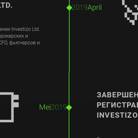

TD.
2019
April
ии Investizo Ltd.
брокерских и
CFD, фьючерсов и
📑
ЗАВЕРШЕН
РЕГИСТР
Mei
2019
INVESTIZO