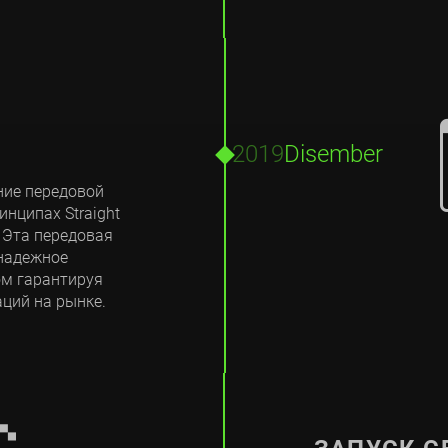
2019
Disember
ение передовой
инципах Straight
. Эта передовая
 надежное
ом гарантируя
ций на рынке.