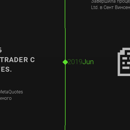
Завершила процед
Ltd. в Сент Винсе

Б
TRADER С
2019
Jun
ES.
MetaQuotes
много