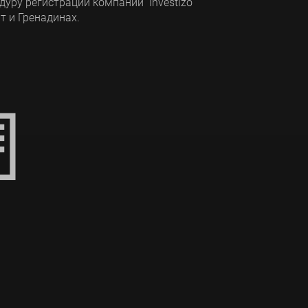
уру регистрации компании Investizo
нт и Гренадинах.
