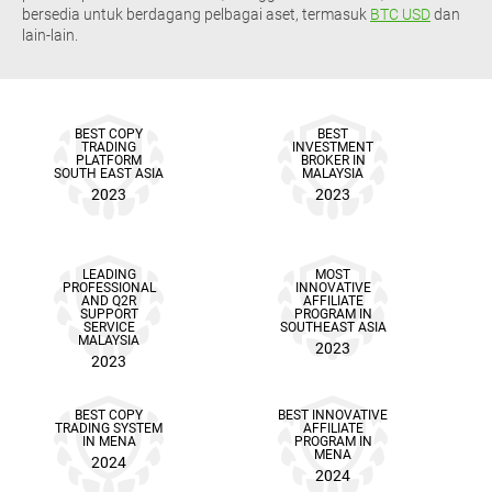
bersedia untuk berdagang pelbagai aset, termasuk
BTC USD
dan
lain-lain.
BEST COPY
BEST
TRADING
INVESTMENT
PLATFORM
BROKER IN
SOUTH EAST ASIA
MALAYSIA
2023
2023
LEADING
MOST
PROFESSIONAL
INNOVATIVE
AND Q2R
AFFILIATE
SUPPORT
PROGRAM IN
SERVICE
SOUTHEAST ASIA
MALAYSIA
2023
2023
BEST COPY
BEST INNOVATIVE
TRADING SYSTEM
AFFILIATE
IN MENA
PROGRAM IN
MENA
2024
2024